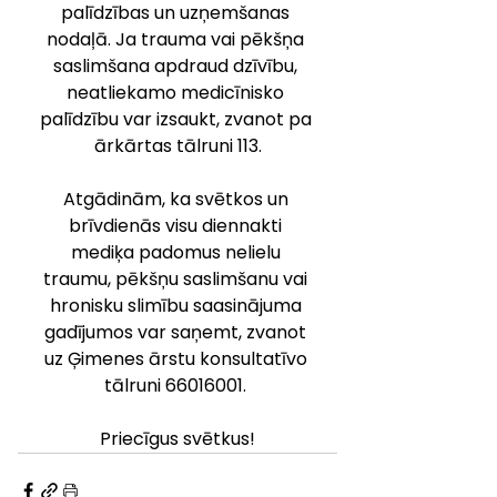
palīdzības un uzņemšanas 
nodaļā. Ja trauma vai pēkšņa 
saslimšana apdraud dzīvību, 
neatliekamo medicīnisko 
palīdzību var izsaukt, zvanot pa 
ārkārtas tālruni 113.
Atgādinām, ka svētkos un 
brīvdienās visu diennakti 
mediķa padomus nelielu 
traumu, pēkšņu saslimšanu vai 
hronisku slimību saasinājuma 
gadījumos var saņemt, zvanot 
uz Ģimenes ārstu konsultatīvo 
tālruni 66016001. 
Priecīgus svētkus!