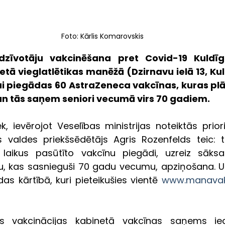
Foto: Kārlis Komarovskis
dzīvotāju vakcinēšana pret Covid-19 Kuldīga
etā vieglatlētikas manēžā (Dzirnavu ielā 13, Kul
i piegādas 60 AstraZeneca vakcīnas, kuras plān
 un tās saņem seniori vecumā virs 70 gadiem. 
, ievērojot Veselības ministrijas noteiktās priori
 valdes priekšsēdētājs Agris Rozenfelds teic: tik
aikus pasūtīto vakcīnu piegādi, uzreiz sāksa
ru, kas sasnieguši 70 gadu vecumu, apziņošana. U
ndas kārtībā, kuri pieteikušies vientē 
www.manavakc
as vakcinācijas kabinetā vakcīnas saņems iedzī