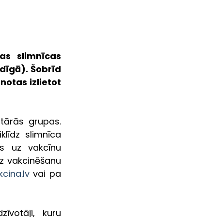
s slimnīcas 
dīgā). Šobrīd 
otas izlietot 
tārās grupas. 
līdz slimnīca 
s uz vakcīnu 
z vakcinēšanu 
ina.lv
 vai pa 
votāji, kuru 