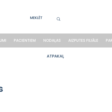
UMI
PACIENTIEM
NODAĻAS
AIZPUTES FILIĀLE
PA
ATPAKAĻ
s