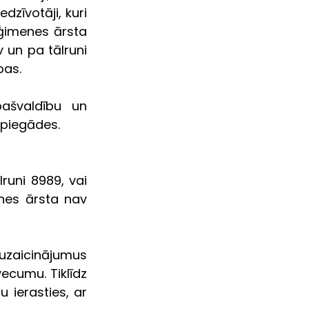
zīvotāji, kuri 
 ģimenes ārsta 
un pa tālruni 
pas. 
ašvaldību un 
 piegādes. 
runi 8989, vai 
nes ārsta nav 
uzaicinājumus 
cumu. Tiklīdz 
ierasties, ar 