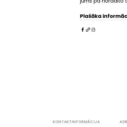
jums pa norādīto tā
Plašāka informāc
KONTAKTINFORMĀCIJA
ADR