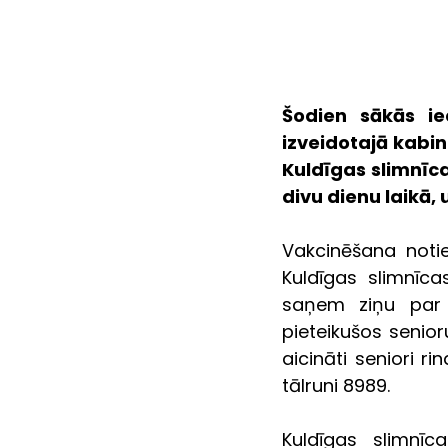
Šodien sākās ie
izveidotajā kabin
Kuldīgas slimnīca
divu dienu laikā,
Vakcinēšana notiek
Kuldīgas slimnīcas
saņem ziņu par l
pieteikušos senio
aicināti seniori ri
tālruni 8989.
Kuldīgas slimnīc