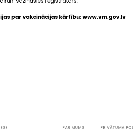
lruni sazināsies reģistrators.
ijas par vakcinācijas kārtību: www.vm.gov.lv
ESE
PAR MUMS
PRIVĀTUMA POL