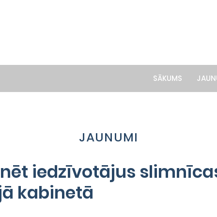
SĀKUMS
JAUN
JAUNUMI
nēt iedzīvotājus slimnīca
jā kabinetā