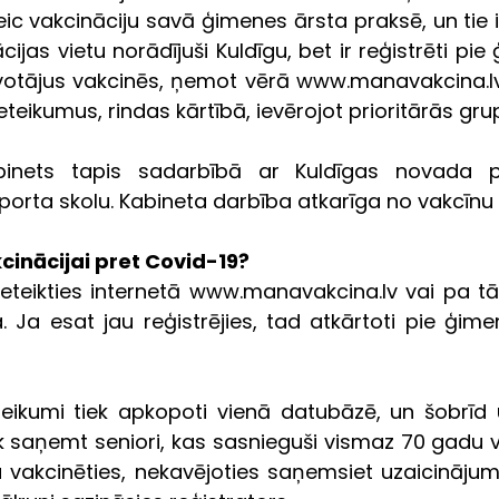
c vakcināciju savā ģimenes ārsta praksē, un tie ied
jas vietu norādījuši Kuldīgu, bet ir reģistrēti pie
īvotājus vakcinēs, ņemot vērā www.manavakcina.lv 
eikumus, rindas kārtībā, ievērojot prioritārās gru
binets tapis sadarbībā ar Kuldīgas novada p
orta skolu. Kabineta darbība atkarīga no vakcīnu
kcinācijai pret Covid-19?
ieteikties internetā www.manavakcina.lv vai pa tāl
 Ja esat jau reģistrējies, tad atkārtoti pie ģime
teikumi tiek apkopoti vienā datubāzē, un šobrīd 
k saņemt seniori, kas sasnieguši vismaz 70 gadu ve
 vakcinēties, nekavējoties saņemsiet uzaicinājumu 