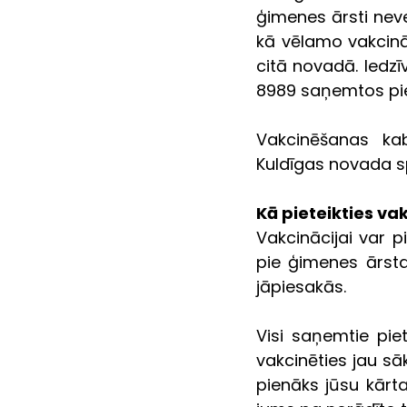
ģimenes ārsti nevei
kā vēlamo vakcināci
citā novadā. Iedz
8989 saņemtos piet
Vakcinēšanas ka
Kuldīgas novada sp
Kā pieteikties va
Vakcinācijai var p
pie ģimenes ārsta.
jāpiesakās.
Visi saņemtie pie
vakcinēties jau sā
pienāks jūsu kārta