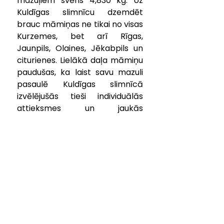
mazuļiem svēris 4,830 kg. Uz 
Kuldīgas slimnīcu dzemdēt 
brauc māmiņas ne tikai no visas 
Kurzemes, bet arī Rīgas, 
Jaunpils, Olaines, Jēkabpils un 
citurienes. Lielākā daļa māmiņu 
paudušas, ka laist savu mazuli 
pasaulē Kuldīgas slimnīcā 
izvēlējušās tieši individuālās 
attieksmes un jaukās 
atmosfēras dēļ.
KONTAKTINFORMĀCIJA
pasts@kuldigasslimnica.lv
Centrālā reģistratūra:
+371 63 374 000