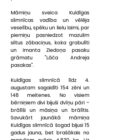
Māmiņu sveica Kuldīgas 
slimnīcas vadība un vēlēja 
veselību, spēku un lielu laimi, par 
piemiņu pasniedzot mazulim 
siltus zābaciņus, koka grabulīti 
un Imanta Ziedoņa pasaku 
grāmatu "Lāča Andreja 
pasakas".
Kuldīgas slimnīcā līdz 4. 
augustam sagaidīti 154 zēni un 
148 meitenes. No visiem 
bērniņiem divi bijuši dvīņu pāri – 
brālīši un māsiņa un brālītis. 
Savukārt jaunākā māmiņa 
Kuldīgas slimnīcā šogad bijusi 15 
gadus jauna, bet brašākais no 