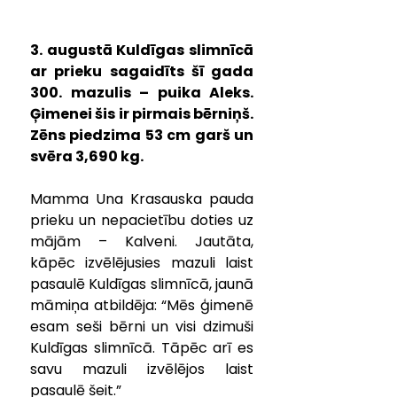
3. augustā Kuldīgas slimnīcā 
ar prieku sagaidīts šī gada 
300. mazulis – puika Aleks. 
Ģimenei šis ir pirmais bērniņš. 
Zēns piedzima 53 cm garš un 
svēra 3,690 kg.
Mamma Una Krasauska pauda 
prieku un nepacietību doties uz 
mājām – Kalveni. Jautāta, 
kāpēc izvēlējusies mazuli laist 
pasaulē Kuldīgas slimnīcā, jaunā 
māmiņa atbildēja: “Mēs ģimenē 
esam seši bērni un visi dzimuši 
Kuldīgas slimnīcā. Tāpēc arī es 
savu mazuli izvēlējos laist 
pasaulē šeit.”