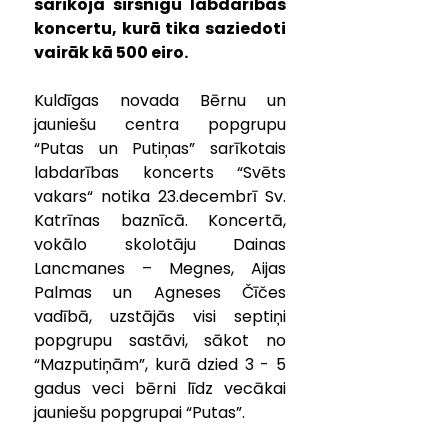
sarīkoja sirsnīgu labdarības 
koncertu, kurā tika saziedoti 
vairāk kā 500 eiro.
Kuldīgas novada Bērnu un 
jauniešu centra popgrupu 
“Putas un Putiņas” sarīkotais 
labdarības koncerts “Svēts 
vakars“ notika 23.decembrī Sv. 
Katrīnas baznīcā. Koncertā, 
vokālo skolotāju Dainas 
Lancmanes – Megnes, Aijas 
Palmas un Agneses Čīčes 
vadībā, uzstājās visi septiņi 
popgrupu sastāvi, sākot no 
“Mazputiņām”, kurā dzied 3 - 5 
gadus veci bērni līdz vecākai 
jauniešu popgrupai “Putas”.