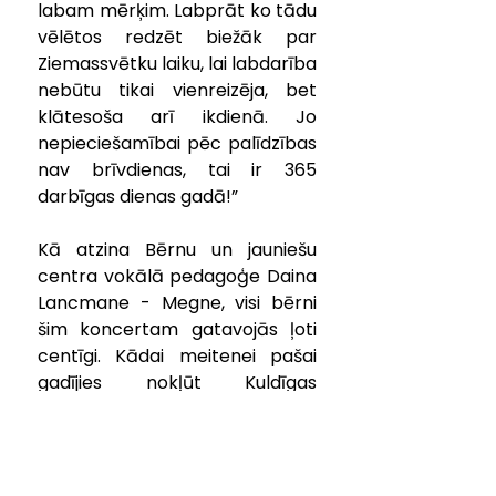
labam mērķim. Labprāt ko tādu 
vēlētos redzēt biežāk par 
Ziemassvētku laiku, lai labdarība 
nebūtu tikai vienreizēja, bet 
klātesoša arī ikdienā. Jo 
nepieciešamībai pēc palīdzības 
nav brīvdienas, tai ir 365 
darbīgas dienas gadā!”
Kā atzina Bērnu un jauniešu 
centra vokālā pedagoģe Daina 
Lancmane - Megne, visi bērni 
šim koncertam gatavojās ļoti 
centīgi. Kādai meitenei pašai 
gadījies nokļūt Kuldīgas 
slimnīcas bērnu nodaļā tieši 
pirms uzstāšanās, par ko gauži 
raudājusi. “Arī mazā Rēzija bijusi 
slimnīcā un mamma rakstīja, cik 