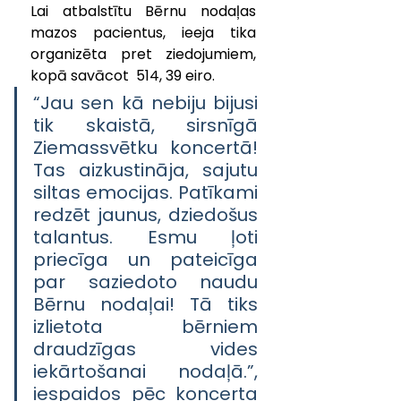
Lai atbalstītu Bērnu nodaļas 
mazos pacientus, ieeja tika 
organizēta pret ziedojumiem, 
kopā savācot  514, 39 eiro. 
“Jau sen kā nebiju bijusi 
tik skaistā, sirsnīgā 
Ziemassvētku koncertā! 
Tas aizkustināja, sajutu 
siltas emocijas. Patīkami 
redzēt jaunus, dziedošus 
talantus. Esmu ļoti 
priecīga un pateicīga 
par saziedoto naudu 
Bērnu nodaļai! Tā tiks 
izlietota bērniem 
draudzīgas vides 
iekārtošanai nodaļā.”, 
iespaidos pēc koncerta 