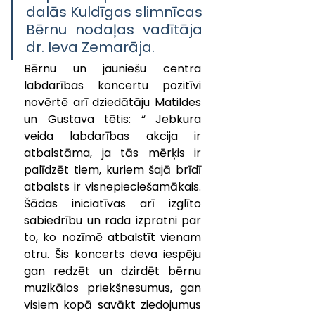
dalās Kuldīgas slimnīcas 
Bērnu nodaļas vadītāja 
dr. Ieva Zemarāja. 
Bērnu un jauniešu centra 
labdarības koncertu pozitīvi 
novērtē arī dziedātāju Matildes 
un Gustava tētis: “ Jebkura 
veida labdarības akcija ir 
atbalstāma, ja tās mērķis ir 
palīdzēt tiem, kuriem šajā brīdī 
atbalsts ir visnepieciešamākais. 
Šādas iniciatīvas arī izglīto 
sabiedrību un rada izpratni par 
to, ko nozīmē atbalstīt vienam 
otru. Šis koncerts deva iespēju 
gan redzēt un dzirdēt bērnu 
muzikālos priekšnesumus, gan 
visiem kopā savākt ziedojumus 