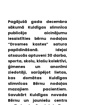
Pagājušā gada decembra 
sākumā Kuldīgas slimnīca 
publicēja aicinājumu 
iesaistīties bērnu nodaļas 
“Drosmes kastes” satura 
papildināšanā. Idejai 
atsaucās aptuveni 30 darba, 
sporta, skolu, klašu kolektīvi, 
ģimenes un anonīmi 
ziedotāji, sarūpējot lietas, 
kas domātas Kuldīgas 
slimnīcas Bērnu nodaļas 
mazajiem pacientiem. 
Savukārt Kuldīgas novada 
Bērnu un jauniešu centrs 