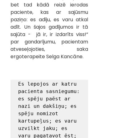
bet tad kādā reizē ierodas 
paciente, kas ar sajūsmu 
paziņo: es adīju, es varu atkal 
adīt. Un šajos gadījumos ir tā 
sajūta -  jā ir, ir izdarīts viss!”  
par gandarījumu, pacientam 
atveseļojoties, saka 
ergoterapeite Selga Kancāne.
Es lepojos ar katru 
pacienta sasniegumu: 
es spēju paēst ar 
nazi un dakšiņu; es 
spēju nomizot 
kartupeļus; es varu 
uzvilkt jaku; es 
varu pagatavot ēst; 