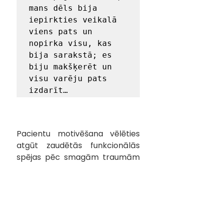
mans dēls bija 
iepirkties veikalā 
viens pats un 
nopirka visu, kas 
bija sarakstā; es 
biju makšķerēt un 
visu varēju pats 
izdarīt…
Pacientu motivēšana vēlēties 
atgūt zaudētās funkcionālās 
spējas pēc smagām traumām 
vai saslimšanām ir viena no 
nozīmīgākajām prasmēm 
funkcionālo speciālistu darbā. 
Tomēr Kuldīgas slimnīcas 
ergoterapeites ir novērojušas, 