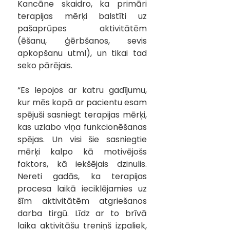
Kancāne skaidro, ka primāri 
terapijas mērķi balstīti uz 
pašaprūpes aktivitātēm 
(ēšanu, ģērbšanos, sevis 
apkopšanu utml), un tikai tad 
seko pārējais. 
“Es lepojos ar katru gadījumu, 
kur mēs kopā ar pacientu esam 
spējuši sasniegt terapijas mērķi, 
kas uzlabo viņa funkcionēšanas 
spējas. Un visi šie sasniegtie 
mērķi kalpo kā motivējošs 
faktors, kā iekšējais dzinulis. 
Nereti gadās, ka terapijas 
procesa laikā ieciklējamies uz 
šīm aktivitātēm atgriešanos 
darba tirgū. Līdz ar to brīvā 
laika aktivitāšu treniņš izpaliek, 