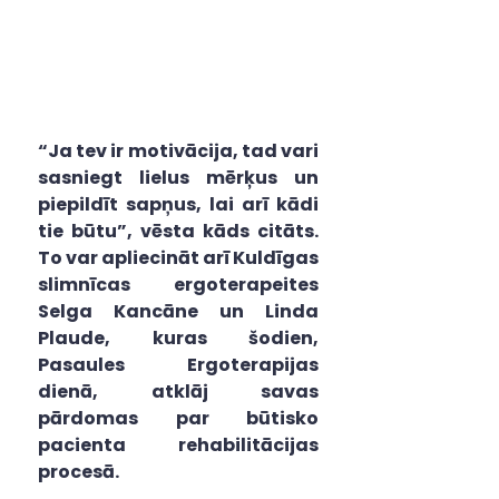
“Ja tev ir motivācija, tad vari 
sasniegt lielus mērķus un 
piepildīt sapņus, lai arī kādi 
tie būtu”, vēsta kāds citāts. 
To var apliecināt arī Kuldīgas 
slimnīcas ergoterapeites 
Selga Kancāne un Linda 
Plaude, kuras šodien, 
Pasaules Ergoterapijas 
dienā, atklāj savas 
pārdomas par būtisko 
pacienta rehabilitācijas 
procesā.  