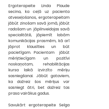
Ergoterapeite Linda Plaude 
secina, ka ceļā uz pacienta 
atveseļošanos, ergoterapeitam 
jābūt zinošam savā jomā, jābūt 
radošam un  jāpilnveidojas savā 
specialitātē, jāpiemīt labām 
komunikācijas prasmēm, kā arī 
jāprot klausīties un būt 
pacietīgam. Pacientam  jābūt 
mērķtiecīgam un pozitīvi 
noskaņotam, rehabilitācijas 
kursa laikā izvirzīto mērķu 
sasniegšanai. Jābūt gataviem, 
ka dažreiz šos mērķus var 
sasniegt ātri, bet dažreiz tas 
prasa vairākus gadus. 
Savukārt ergoterapeite Selga 