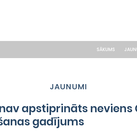
SĀKUMS
JAUN
JAUNUMI
nav apstiprināts neviens
mšanas gadījums