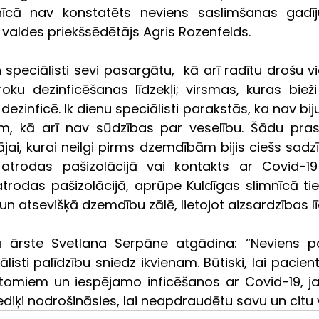
nīcā nav konstatēts neviens saslimšanas gadīju
 valdes priekšsēdētājs Agris Rozenfelds.
n speciālisti sevi pasargātu,  kā arī radītu drošu vi
roku dezinficēšanas līdzekļi; virsmas, kuras bieži t
dezinficē. Ik dienu speciālisti parakstās, ka nav biju
iem, kā arī nav sūdzības par veselību. Šādu prasī
jai, kurai neilgi pirms dzemdībām bijis ciešs sadzī
atrodas pašizolācijā vai kontakts ar Covid-19
trodas pašizolācijā, aprūpe Kuldīgas slimnīcā tie
un atsevišķā dzemdību zālē, lietojot aizsardzības lī
 ārste Svetlana Serpāne atgādina: “Neviens pac
ālisti palīdzību sniedz ikvienam. Būtiski, lai pacient
omiem un iespējamo inficēšanos ar Covid-19, ja
ķi nodrošināsies, lai neapdraudētu savu un citu v