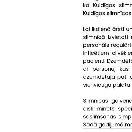
ka Kuldīgas slim
Kuldīgas slimnīcas
Lai ikdienā ārsti u
slimnīcā izvietoti 
personāls regulāri 
inficētiem cilvēk
pacienti. Dzemdētā
ar personu, kas 
dzemdētāja pati a
vienvietīgā palātā 
Slimnīcas galvenā
diskriminēts, speci
saslimšanas simpt
Šādā gadījumā medi