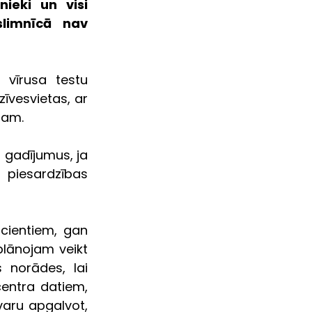
ieki un visi 
limnīcā nav 
 vīrusa testu 
vesvietas, ar 
mam.
 gadījumus, ja 
 piesardzības 
cientiem, gan 
lānojam veikt 
 norādes, lai 
entra datiem, 
aru apgalvot, 