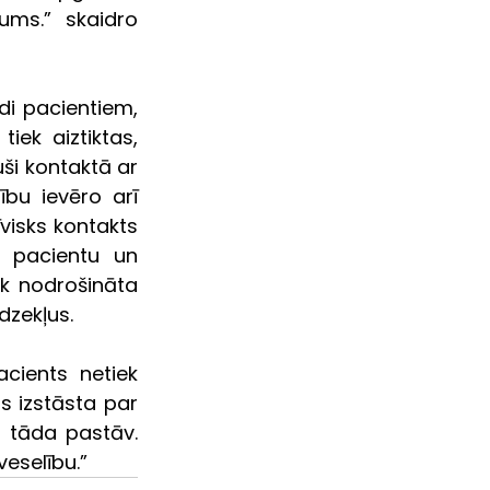
ms.” skaidro 
di pacientiem, 
iek aiztiktas, 
ši kontaktā ar 
bu ievēro arī 
visks kontakts 
 pacientu un 
k nodrošināta 
dzekļus.
ients netiek 
s izstāsta par 
 tāda pastāv. 
eselību.”