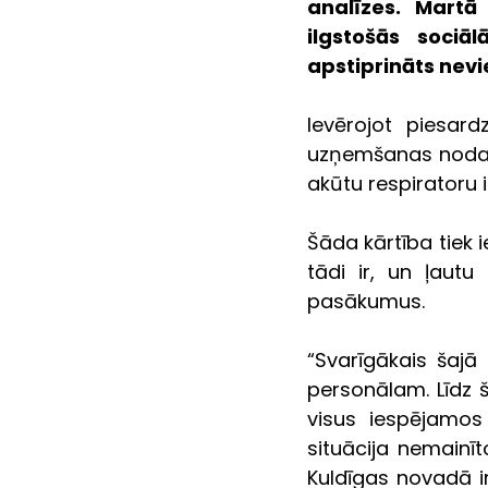
analīzes. Martā 
ilgstošās sociā
apstiprināts nev
Ievērojot piesard
uzņemšanas nodaļā
akūtu respiratoru 
Šāda kārtība tiek i
tādi ir, un ļautu
pasākumus.
“Svarīgākais šajā 
personālam. Līdz š
visus iespējamos 
situācija nemainīt
Kuldīgas novadā ir