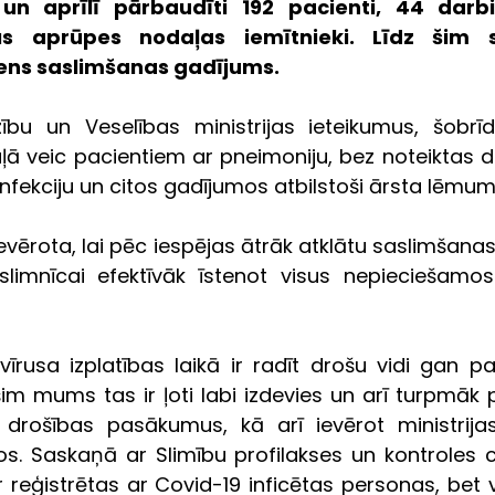
un aprīlī pārbaudīti 192 pacienti, 44 darbin
lās aprūpes nodaļas iemītnieki. Līdz šim s
iens saslimšanas gadījums. 
zību un Veselības ministrijas ieteikumus, šobrīd
 veic pacientiem ar pneimoniju, bez noteiktas dzī
infekciju un citos gadījumos atbilstoši ārsta lēmu
evērota, lai pēc iespējas ātrāk atklātu saslimšanas
 slimnīcai efektīvāk īstenot visus nepieciešamos
vīrusa izplatības laikā ir radīt drošu vidi gan pa
im mums tas ir ļoti labi izdevies un arī turpmāk p
drošības pasākumus, kā arī ievērot ministrijas
os. Saskaņā ar Slimību profilakses un kontroles c
 reģistrētas ar Covid-19 inficētas personas, bet v