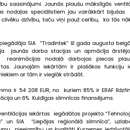
bu saasinājumi. Jaunās plaušu mākslīgās ventilāci
jas nodaļas speciālistiem jau vairākkārt bijušas 
 cilvēku dzīvību, taču viņi pauž cerību,  ka tās nā
.
i piegādāja SIA  “Tradintek” šī gada augusta bei
dīja  jaunās darba stacijas un apmācīja ārstējo
s  reanimācijas nodaļā darbojas piecas plau
ārtas. Jaunajām iekārtām ir plašākas funkciju i
iekiem ar tām ir vieglāk strādāt.
mma ir 54 208 EUR, no  kuriem 85% ir ERAF līdzfi
ācija un 6%  Kuldīgas slimnīcas finansējums.
entilācijas iekārtas  iegādātas projekta “Tehnoloģ
a” un SIA  “Liepājas reģionālā slimnīca”, uzlabo
mu  pieejamību un kvalitāti Kurzemes iedzīvotāji