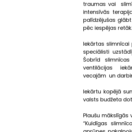
traumas vai  slimī
intensīvās terapi
palīdzējušas glābt
pēc iespējas retāk
Iekārtas slimnīca
speciālisti uzstā
Šobrīd slimnīca
ventilācijas  iek
vecajām  un darbin
Iekārtu kopējā su
valsts budžeta dot
Plaušu mākslīgās v
“Kuldīgas slimnīc
aprūpes pakalpoju