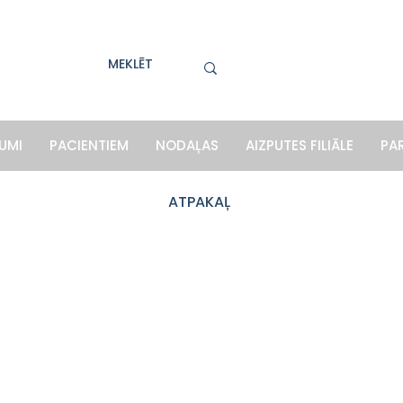
UMI
PACIENTIEM
NODAĻAS
AIZPUTES FILIĀLE
PA
ATPAKAĻ