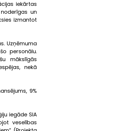
jas iekārtas  
 noderīgas un 
ksies izmantot 
gās. Uzņēmuma 
šo personālu. 
šu mākslīgās 
espējas, nekā 
nansējums, 9% 
iju iegāde SIA 
jot veselības 
em” (Projekta 