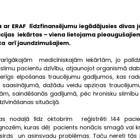
 ar ERAF  līdzfinansējumu iegādājusies divas j
cijas  iekārtas – viena lietojama pieaugušajie
ta  arī jaundzimušajiem.
arīgākajām  medicīniskajām iekārtām, jo palīdz
i  slimu pacientu dzīvību, atjaunojot organismā dab
rīgs elpošanas traucējumu gadījumos, kas raduši
saasinājumā, dažādu veidu apziņas traucējumu s
m, saindēšanās gadījumā, pēc hronisku slimību 
tdzīvināšanas situācijā.
jas nodaļā līdz oktobrim  reģistrēti 144 pacie
gnozēm, kuras dēļ  pacients nonācis smagā vai krit
 sirds  un asinsvadu problēmas. Taču nereti tās i