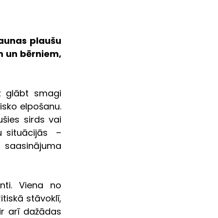
aunas plaušu 
m un bērniem, 
 glābt smagi 
isko elpošanu. 
es sirds vai  
ituācijās  – 
 saasinājuma 
nti. Viena no 
iskā stāvoklī, 
r arī dažādas 