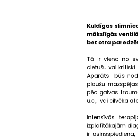
Kuldīgas slimnīca
mākslīgās ventilā
bet otra paredzē
Tā ir viena no sv
cietušu vai kritisk
Aparāts  būs node
plaušu mazspējas 
pēc galvas traumā
u.c.,  vai cilvēka a
Intensīvās terapi
izplatītākajām dia
ir asinsspiediena,