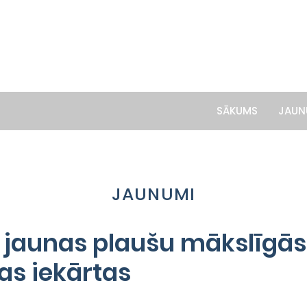
SĀKUMS
JAUN
JAUNUMI
i jaunas plaušu mākslīgās
jas iekārtas