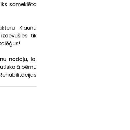
iks sameklēta 
akteru Klaunu 
zdevušies tik 
kolēģus! 
u nodaļu, lai 
utiskajā bērnu 
habilitācijas 