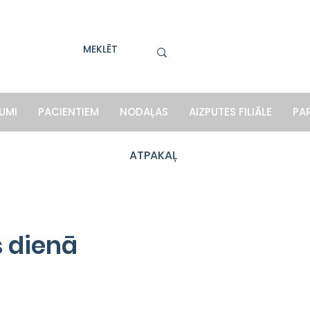
UMI
PACIENTIEM
NODAĻAS
AIZPUTES FILIĀLE
PA
ATPAKAĻ
s dienā