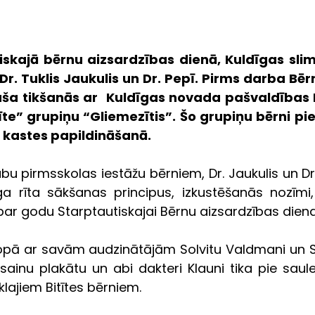
skajā bērnu aizsardzības dienā, Kuldīgas slimn
 Dr. Tuklis Jaukulis un Dr. Pepī. Pirms darba Bērn
ša tikšanās ar  Kuldīgas novada pašvaldības PII 
te” grupiņu “Gliemezītis”. Šo grupiņu bērni pie
kastes papildināšanā. 
abu pirmsskolas iestāžu bērniem, Dr. Jaukulis un Dr
ga rīta sākšanas principus, izkustēšanās nozīmi, 
ar godu Starptautiskajai Bērnu aizsardzības diena
i kopā ar savām audzinātājām Solvitu Valdmani un So
rāsainu plakātu un abi dakteri Klauni tika pie sau
lajiem Bitītes bērniem.