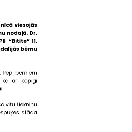
īcā viesojās 
u nodaļā, Dr. 
 “Bitīte” 11. 
dalījās bērnu 
. Pepī bērniem 
kā arī kopīgi 
i.
lvitu Liekniņu 
lespuķes stāda 