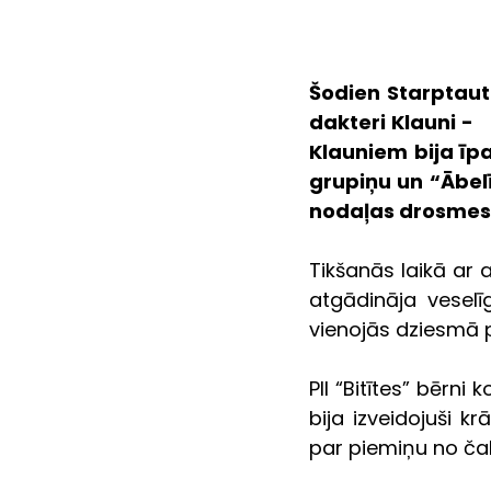
Šodien Starptauti
dakteri Klauni -  
Klauniem bija īpa
grupiņu un “Ābelī
nodaļas drosmes 
Tikšanās laikā ar 
atgādināja veselī
vienojās dziesmā p
PII “Bitītes” bērn
bija izveidojuši k
par piemiņu no čak