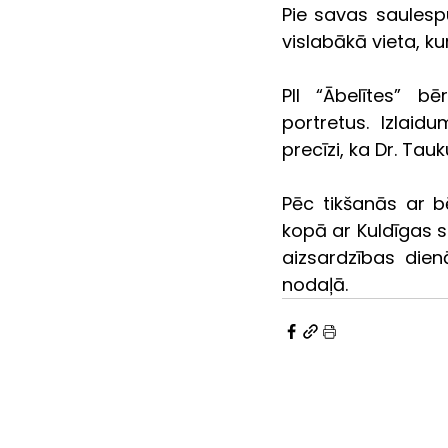
Pie savas saulespu
vislabākā vieta, ku
PII “Ābelītes” bē
portretus. Izlaidu
precīzi, ka Dr. Tau
Pēc tikšanās ar b
kopā ar Kuldīgas s
aizsardzības dien
nodaļā.