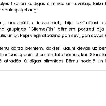
ķes tika arī Kuldīgas slimnīca un tuvākajā laikā t
r saulespuķei augt.
rni, audzinātāju iedvesmoti, bija uzzīmējuši d
ma grupiņas “Gliemezītis” bērniem portreti bija i
kulis un Dr. Pepī viegli atpazina gan sevi, gan savus 
ērnu dārza bērniem, dakteri Klauni devās uz bērn
limnīcas speciālistiem ārstētu bērnus, kas Starpta
ā atradās Kuldīgas slimnīcas Bērnu nodaļā un Re