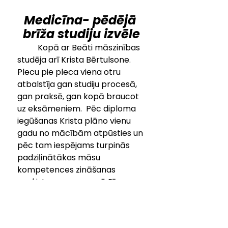
Medicīna- pēdējā 
brīža studiju izvēle
	Kopā ar Beāti māszinības 
studēja arī Krista Bērtulsone. 
Plecu pie pleca viena otru 
atbalstīja gan studiju procesā, 
gan praksē, gan kopā braucot 
uz eksāmeniem.  Pēc diploma 
iegūšanas Krista plāno vienu 
gadu no mācībām atpūsties un 
pēc tam iespējams turpinās 
padziļinātākas māsu 
kompetences zināšanas 
maģistra programmā Rīgas 
Stradiņa universitātē. Kristas 
ceļš uz medicīnu bijis pēdējā 
brīža lēmums. Viņa stāsta: 