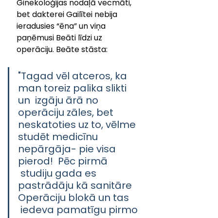
Ginekoloģijas nodaļā vecmāti, 
bet dakterei Gailītei nebija 
ieradusies “ēna” un viņa 
paņēmusi Beāti līdzi uz 
operāciju. Beāte stāsta: 
"Tagad vēl atceros, ka 
man toreiz palika slikti 
un  izgāju ārā no 
operāciju zāles, bet 
neskatoties uz to, vēlme 
studēt medicīnu 
nepārgāja- pie visa 
pierod!  Pēc pirmā 
 studiju gada es 
pastrādāju kā sanitāre 
Operāciju blokā un tas 
 iedeva pamatīgu pirmo 