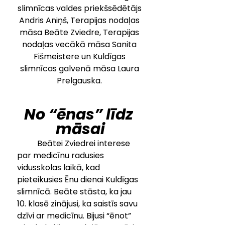
slimnīcas valdes priekšsēdētājs 
Andris Aniņš, Terapijas nodaļas 
māsa Beāte Zviedre, Terapijas 
nodaļas vecākā māsa Sanita 
Fišmeistere un Kuldīgas 
slimnīcas galvenā māsa Laura 
Prelgauska. 
No “ēnas” līdz 
māsai
	Beātei Zviedrei interese 
par medicīnu radusies 
vidusskolas laikā, kad 
pieteikusies Ēnu dienai Kuldīgas 
slimnīcā. Beāte stāsta, ka jau 
10. klasē zinājusi, ka saistīs savu 
dzīvi ar medicīnu. Bijusi “ēnot” 