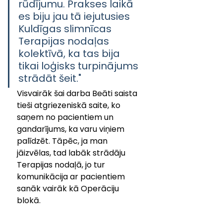
rūdījumu. Prakses laikā 
es biju jau tā iejutusies 
Kuldīgas slimnīcas 
Terapijas nodaļas 
kolektīvā, ka tas bija 
tikai loģisks turpinājums 
strādāt šeit." 
Visvairāk šai darba Beāti saista 
tieši atgriezeniskā saite, ko 
saņem no pacientiem un 
gandarījums, ka varu viņiem 
palīdzēt. Tāpēc, ja man 
jāizvēlas, tad labāk strādāju 
Terapijas nodaļā, jo tur 
komunikācija ar pacientiem 
sanāk vairāk kā Operāciju 
blokā.