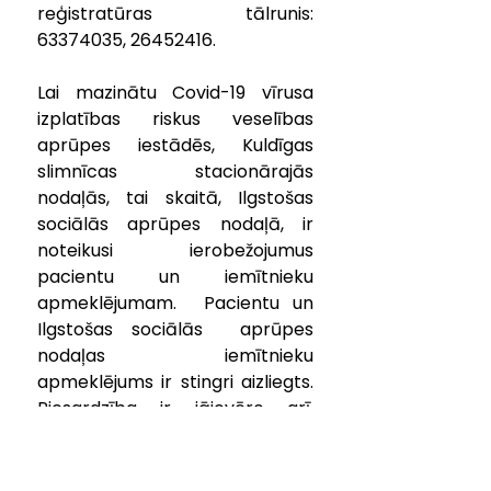
reģistratūras tālrunis: 
63374035, 26452416.
Lai mazinātu Covid-19 vīrusa 
izplatības riskus veselības 
aprūpes iestādēs, Kuldīgas 
slimnīcas stacionārajās 
nodaļās, tai skaitā, Ilgstošas 
sociālās aprūpes nodaļā, ir 
noteikusi ierobežojumus 
pacientu un iemītnieku 
apmeklējumam.  Pacientu un 
Ilgstošas sociālās  aprūpes 
nodaļas iemītnieku 
apmeklējums ir stingri aizliegts. 
Piesardzība ir jāievēro arī, 
nododot sūtījumus – tos drīkst 
nodot mitrumizturīgā, viegli 
dezinficējamā iesaiņojumā.