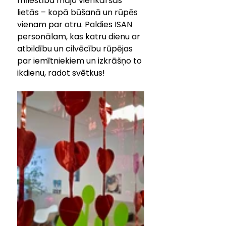
mīlestība mājo vienkāršās 
lietās – kopā būšanā un rūpēs 
vienam par otru. Paldies ISAN 
personālam, kas katru dienu ar 
atbildību un cilvēcību rūpējas 
par iemītniekiem un izkrāšņo to 
ikdienu, radot svētkus!