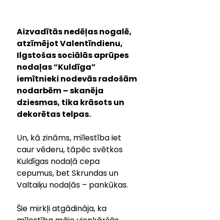
Aizvadītās nedēļas nogalē, 
atzīmējot Valentīndienu, 
Ilgstošas sociālās aprūpes 
nodaļas “Kuldīga” 
iemītnieki nodevās radošām 
nodarbēm – skanēja 
dziesmas, tika krāsots un 
dekorētas telpas. 
Un, kā zināms, mīlestība iet 
caur vēderu, tāpēc svētkos 
Kuldīgas nodaļā cepa 
cepumus, bet Skrundas un 
Valtaiķu nodaļās – pankūkas. 
Šie mirkļi atgādināja, ka 