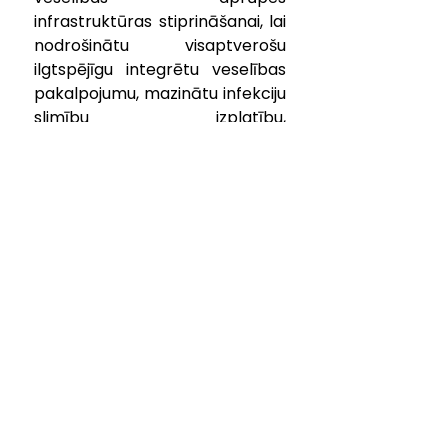
infrastruktūras stiprināšanai, lai 
nodrošinātu visaptverošu 
ilgtspējīgu integrētu veselības 
pakalpojumu, mazinātu infekciju 
slimību izplatību, 
epidemioloģisko prasību 
nodrošināšanā” ietvaros 
pieteiktā projekta “Ventilācijas 
sistēmas uzlabošana SIA 
“Kuldīgas slimnīca” ilgtspējīgu un 
integrētu veselības 
pakalpojumu nodrošināšanai 
epidemioloģiski drošā vidē”, 
uzlabojot veselības aprūpes 
pakalpojumu drošumu un 
kvalitāti Kurzemes 
iedzīvotājiem (Nr. 
4.1.1.3.i.0/1/23/I/CFLA/009) 