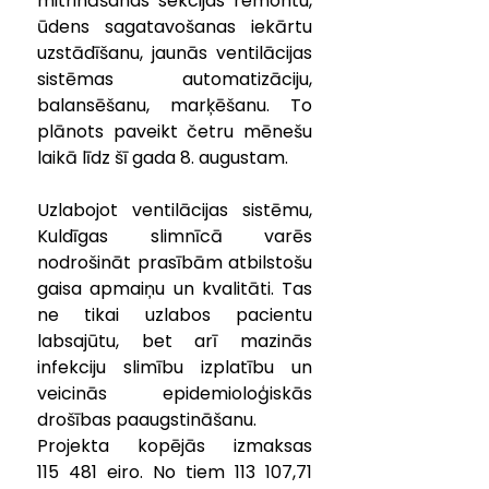
mitrināšanas sekcijas remontu, 
ūdens sagatavošanas iekārtu 
uzstādīšanu, jaunās ventilācijas 
sistēmas automatizāciju, 
balansēšanu, marķēšanu. To 
plānots paveikt četru mēnešu 
laikā līdz šī gada 8. augustam.
Uzlabojot ventilācijas sistēmu, 
Kuldīgas slimnīcā varēs 
nodrošināt 
prasībām atbilstošu 
gaisa apmaiņu un kvalitāti. Tas 
ne tikai uzlabos pacientu 
labsajūtu, bet arī mazinās 
infekciju slimību izplatību un 
veicinās epidemioloģiskās 
drošības paaugstināšanu.
Projekta kopējās izmaksas 
115 481 eiro. No tiem 113 107,71 