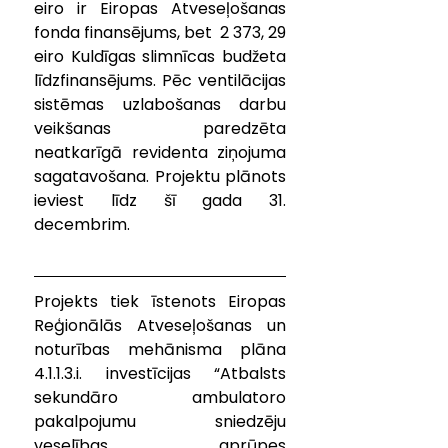
eiro ir Eiropas Atveseļošanas 
fonda finansējums, bet  2 373, 29 
eiro Kuldīgas slimnīcas budžeta 
līdzfinansējums. Pēc ventilācijas 
sistēmas uzlabošanas darbu 
veikšanas paredzēta 
neatkarīgā revidenta ziņojuma 
sagatavošana. Projektu plānots 
ieviest līdz šī gada 31. 
decembrim.
Projekts tiek īstenots Eiropas 
Reģionālās Atveseļošanas un 
noturības mehānisma plāna 
4.1.1.3.i. investīcijas “Atbalsts 
sekundāro ambulatoro 
pakalpojumu sniedzēju 
veselības aprūpes 