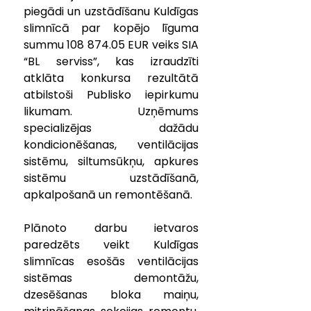
piegādi un uzstādīšanu Kuldīgas 
slimnīcā par kopējo līguma 
summu 108 874.05 EUR veiks SIA 
“BL serviss”, kas izraudzīti 
atklāta konkursa rezultātā 
atbilstoši Publisko iepirkumu 
likumam. Uzņēmums 
specializējas dažādu 
kondicionēšanas, ventilācijas 
sistēmu, siltumsūkņu, apkures 
sistēmu uzstādīšanā, 
apkalpošanā un remontēšanā.
Plānoto darbu ietvaros 
paredzēts veikt Kuldīgas 
slimnīcas esošās ventilācijas 
sistēmas demontāžu, 
dzesēšanas bloka maiņu, 