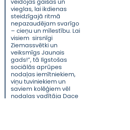
veidojas gaišas un 
vieglas, lai ikdienas 
steidzīgajā ritmā 
nepazaudējam svarīgo 
– cieņu un mīlestību. Lai 
visiem  sirsnīgi 
Ziemassvētki un 
veiksmīgs Jaunais 
gads!”, tā Ilgstošas 
sociālās aprūpes 
nodaļas iemītniekiem, 
viņu tuviniekiem un 
saviem kolēģiem vēl 
nodaļas vadītāja Dace 
Upleja.
Šogad apritējuši jau pieci gadi, 
kopš Kuldīgas slimnīcas 