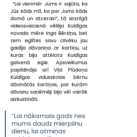
 “Lai vienmēr Jums ir sajūta, ka 
Jūs kāds mīl, ka par Jums kāds 
domā un atceras!”, tā sirsnīgā 
videosveicienā vēlēja Kuldīgas 
novada mēre Inga Bērziņa, bet 
zem eglītes savu cilvēku jau 
gaidīja dāvaniņa ar kartiņu, uz 
kuras bija attēlota Kuldīgas 
galvenā egle. Apsveikumus 
papildināja arī Viļa Plūdoņa 
Kuldīgas vidusskolas bērnu 
dāvinātās kartiņas, par kurām 
dāvanu saņēmēji bija vēl vairāk 
aizkustināti.
“Lai nākamais gads nes 
mums daudz mierpilnu 
dienu, lai atmiņas 