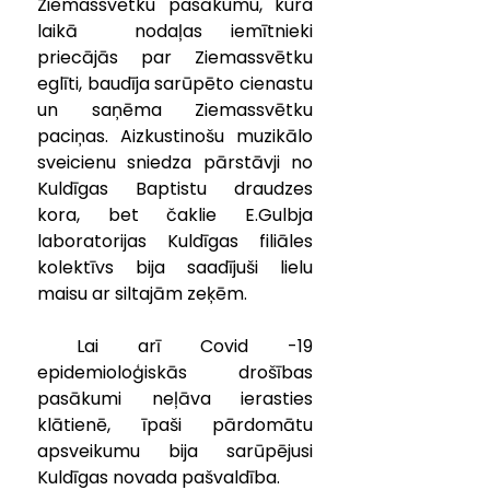
Ziemassvētku pasākumu, kura 
laikā  nodaļas iemītnieki 
priecājās par Ziemassvētku 
eglīti, baudīja sarūpēto cienastu 
un saņēma Ziemassvētku 
paciņas. Aizkustinošu muzikālo 
sveicienu sniedza pārstāvji no 
Kuldīgas Baptistu draudzes 
kora, bet čaklie E.Gulbja 
laboratorijas Kuldīgas filiāles 
kolektīvs bija saadījuši lielu 
maisu ar siltajām zeķēm. 
 Lai arī Covid -19 
epidemioloģiskās drošības 
pasākumi neļāva ierasties 
klātienē, īpaši pārdomātu 
apsveikumu bija sarūpējusi 
Kuldīgas novada pašvaldība.