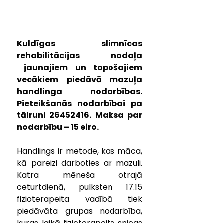
Kuldīgas slimnīcas 
rehabilitācijas nodaļa 
 jaunajiem un topošajiem 
vecākiem piedāvā mazuļa 
handlinga nodarbības. 
Pieteikšanās nodarbībai pa 
tālruni 26452416. Maksa par 
nodarbību – 15 eiro.
Handlings ir metode, kas māca, 
kā pareizi darboties ar mazuli. 
Katra mēneša otrajā 
ceturtdienā, pulksten 17.15 
fizioterapeita vadībā tiek 
piedāvāta grupas nodarbība, 
kuras laikā fizioterapeits sniegs 