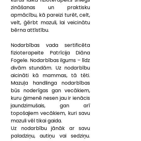
zināšanas un praktisku 
apmācību, kā pareizi turēt, celt, 
velt, ģērbt mazuli, lai veicinātu 
bērna attīstību.
Nodarbības vada sertificēta 
fizioterapeite Patrīcija Diāna 
Fogele. Nodarbības ilgums – līdz 
divām stundām. Uz nodarbību 
aicināti kā mammas, tā tēti. 
Mazuļa handlinga nodarbības 
būs noderīgas gan vecākiem, 
kuru ģimenē nesen jau ir ienācis 
jaundzimušais, gan arī 
topošajiem vecākiem, kuri savu 
mazuli vēl tikai gaida.
Uz nodarbību jānāk ar savu 
paladziņu, autiņu vai sedziņu. 