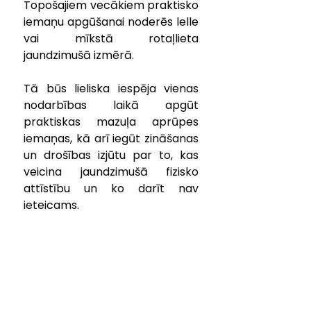
Topošajiem vecākiem praktisko 
iemaņu apgūšanai noderēs lelle 
vai mīkstā rotaļlieta 
jaundzimušā izmērā.
Tā būs lieliska iespēja vienas 
nodarbības laikā apgūt 
praktiskas mazuļa aprūpes 
iemaņas, kā arī iegūt zināšanas 
un drošības izjūtu par to, kas 
veicina jaundzimušā fizisko 
attīstību un ko darīt nav 
ieteicams.
Pieteikšanās nodarbībai pa 
tālruni 26452416. Maksa par 
nodarbību – 15 eiro.