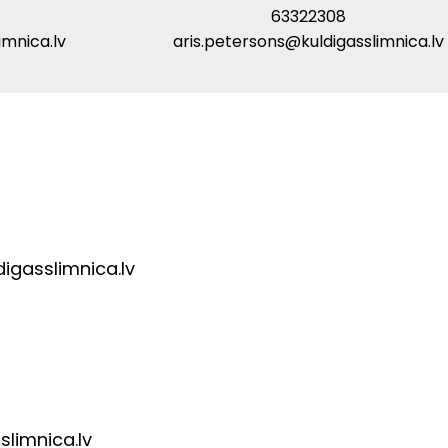
63322308
imnica.lv
aris.petersons@kuldigasslimnica.lv
e
gasslimnica.lv
slimnica.lv