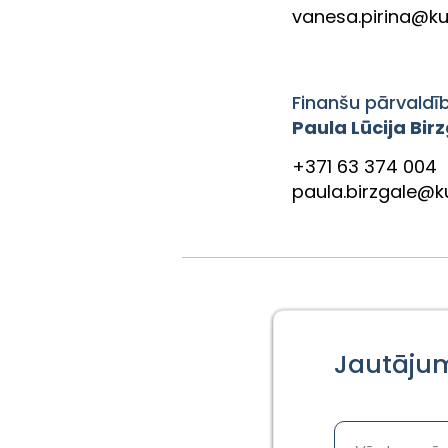
vanesa.pirina@kul
Finanšu pārvaldī
Paula Lūcija Bir
+371 63 374 004
paula.birzgale@ku
Jautāju