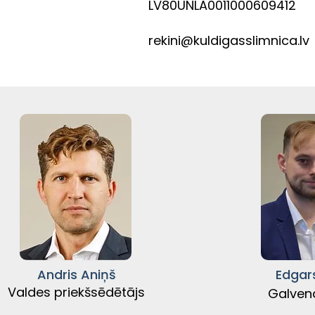
LV80UNLA0011000609412
rekini@kuldigasslimnica.lv
Andris Aniņš
Edgars
Valdes priekšsēdētājs
Galvena