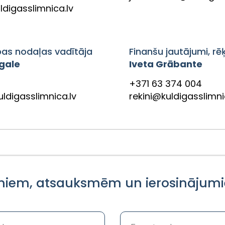
digasslimnica.lv
bas nodaļas vadītāja
Finanšu jautājumi, rēķ
zgale
Iveta Grābante
+371 63 374 004
ldigasslimnica.lv
rekini@kuldigasslimni
miem, atsauksmēm un ierosinājum