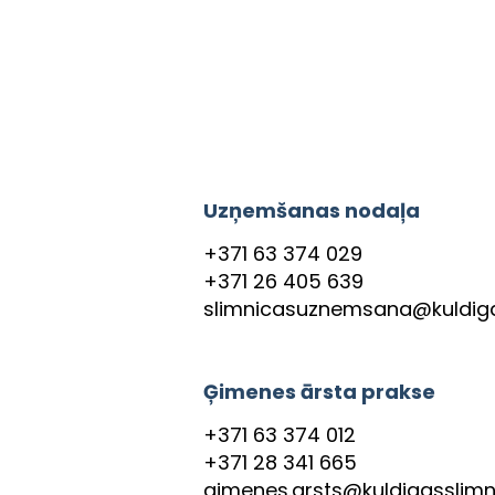
Uzņemšanas nodaļa
+371 63 374 029
+371 26 405 639
slimnicasuznemsana@kuldiga
Ģimenes ārsta prakse
+371 63 374 012
+371 28 341 665
gimenes.arsts@kuldigasslimni