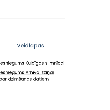
Veidlapas
Iesniegums Kuldīgas slimnīcai
Iesniegums Arhīva izziņai
par dzimšanas datiem