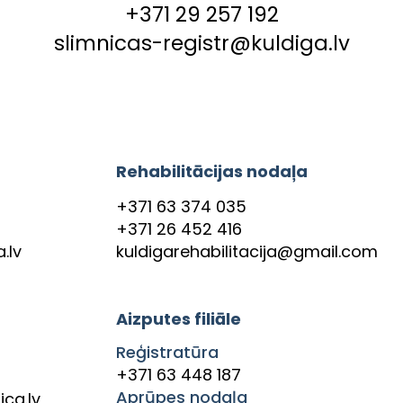
+371 29 257 192
slimnicas-registr@kuldiga.lv
Rehabilitācijas nodaļa
+371 63 374 035
+371 26 452 416
.lv
kuldigarehabilitacija@gmail.com
Aizputes filiāle
Reģistratūra
+371 63 448 187
Aprūpes nodaļa
ca.lv