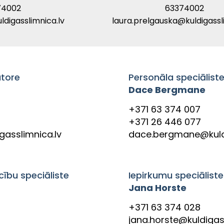
4002​
63374002​
ldigasslimnica.lv
laura.prelgauska@kuldigassl
atore
Personāla speciālist
Dace Bergmane
+371 63 374 007
+371 26 446 077
gasslimnica.lv
dace.bergmane@kuldi
cību speciāliste
Iepirkumu speciāliste
Jana Horste
+371 63 374 028
jana.horste@kuldigas