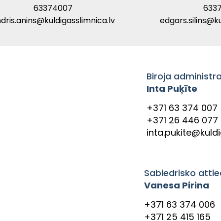
63374007
6337
dris.anins@kuldigasslimnica.lv
edgars.silins@ku
Biroja administr
Inta Puķīte
+371 63 374 007
+371 26 446 077
inta.pukite@kuldi
Sabiedrisko attie
Vanesa Pirina
+371 63 374 006
+371 25 415 165