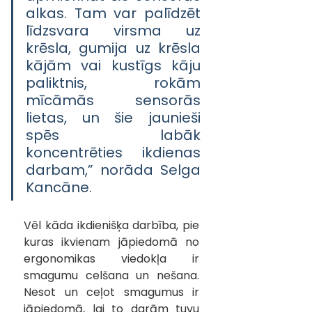
alkas. Tam var palīdzēt 
līdzsvara virsma uz 
krēsla, gumija uz krēsla 
kājām vai kustīgs kāju 
paliktnis, rokām 
mīcāmās sensorās 
lietas, un šie jaunieši 
spēs labāk 
koncentrēties ikdienas 
darbam,” norāda Selga 
Kancāne.
Vēl kāda ikdienišķa darbība, pie 
kuras ikvienam jāpiedomā no 
ergonomikas viedokļa ir 
smagumu celšana un nešana. 
Nesot un ceļot smagumus ir 
jāpiedomā, lai to darām tuvu 