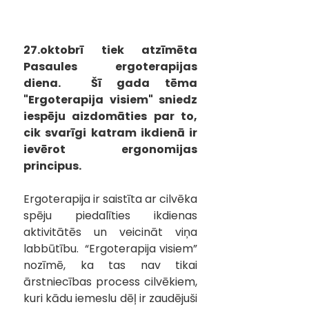
27.oktobrī tiek atzīmēta 
Pasaules ergoterapijas 
diena.  Šī gada tēma 
"Ergoterapija visiem" sniedz 
iespēju aizdomāties par to, 
cik svarīgi katram ikdienā ir 
ievērot ergonomijas 
principus.
Ergoterapija ir saistīta ar cilvēka 
spēju piedalīties ikdienas 
aktivitātēs un veicināt viņa 
labbūtību.  “Ergoterapija visiem” 
nozīmē, ka tas nav tikai 
ārstniecības process cilvēkiem, 
kuri kādu iemeslu dēļ ir zaudējuši 