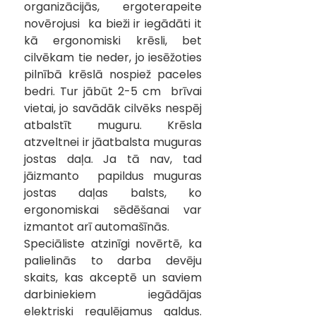
organizācijās, ergoterapeite 
novērojusi  ka bieži ir iegādāti it 
kā ergonomiski krēsli, bet 
cilvēkam tie neder, jo iesēžoties 
pilnībā krēslā nospiež paceles 
bedri. Tur jābūt 2-5 cm  brīvai 
vietai, jo savādāk cilvēks nespēj 
atbalstīt muguru. Krēsla 
atzveltnei ir jāatbalsta muguras 
jostas daļa. Ja tā nav, tad 
jāizmanto  papildus muguras 
jostas daļas balsts, ko 
ergonomiskai sēdēšanai var 
izmantot arī automašīnās. 
Speciāliste atzinīgi novērtē, ka 
palielinās to darba devēju 
skaits, kas akceptē un saviem 
darbiniekiem iegādājas 
elektriski regulējamus galdus. 