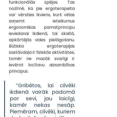
funkcionālās spējas. Tas 
nozīmē, ka pie ergoterapeita 
var vērsties ikviens, kurš vēlas 
saņemt ieteikumus 
ergonomikas pamatprincipu 
ieviešanai ikdienā, tai skaitā, 
apkārtējās vides pielāgošanu. 
Būtiska ergoterapijas 
sastāvdaļa ir fiziskās aktivitātes, 
tomēr ne mazāk svarīgi ir 
ievērot locītavu aizsardzības 
principus.
 “Gribētos, lai cilvēki 
ikdienā vairāk padomā 
par sevi, jau laicīgi, 
kamēr nekas nesāp. 
Piemēram, cilvēki, kuriem 