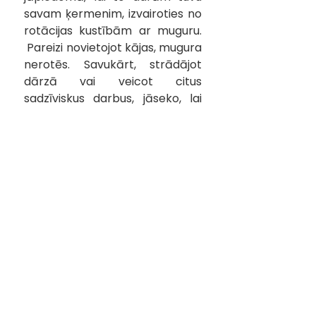
savam ķermenim, izvairoties no 
rotācijas kustībām ar muguru. 
 Pareizi novietojot kājas, mugura 
nerotēs. Savukārt, strādājot 
dārzā vai veicot citus 
sadzīviskus darbus, jāseko, lai 
mugura nav saliektā pozīcijā.
“Ergoterapija visiem” uzsver arī 
vides nozīmi cilvēka dzīvesvietā, 
liekot aizdomāties, ka mūsu 
dzīvesvietas iekārtojumam var 
būt liela ietekme uz komfortu 
un vispārējo labsajūtu. Tas 
ietver vienkāršas lietas, 
piemēram, istabas iekārtošanu, 
lai kāda noteikta lieta vienmēr 
būtu ērti pieejama vai mēbeļu 