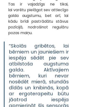
Tas ir vajadzīgs ne tikai, 
lai varētu pielāgot sev attiecīgo 
galda augstumu, bet arī, lai 
kādu brīdi pastrādātu stāvus 
pozīcijā, nodrošinot regulāru 
pozas maiņu.
“Skolās gribētos, lai 
bērniem un jauniešiem ir 
iespēja sēdēt pie sev 
atbilstoša augstuma 
galda. Aktīvajiem 
bērniem, kuri nevar 
nosēdēt mierā, stundās 
dīdās un knibinās, kopā 
ar ergoterapeitu būtu 
jāatrod iespēja 
apmierināt šīs sensorās 