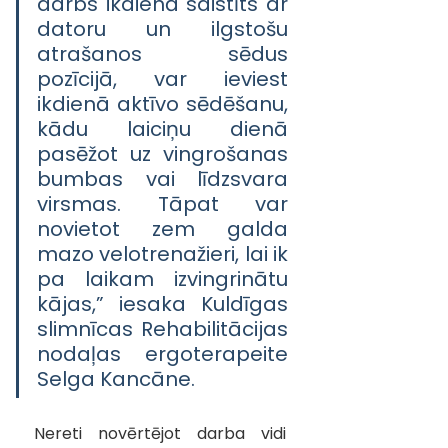
darbs ikdienā saistīts ar 
datoru un ilgstošu 
atrašanos sēdus 
pozīcijā, var ieviest 
ikdienā aktīvo sēdēšanu, 
kādu laiciņu dienā 
pasēžot uz vingrošanas 
bumbas vai līdzsvara 
virsmas. Tāpat var 
novietot zem galda 
mazo velotrenažieri, lai ik 
pa laikam izvingrinātu 
kājas,” iesaka Kuldīgas 
slimnīcas Rehabilitācijas 
nodaļas ergoterapeite 
Selga Kancāne.
Nereti novērtējot darba vidi 