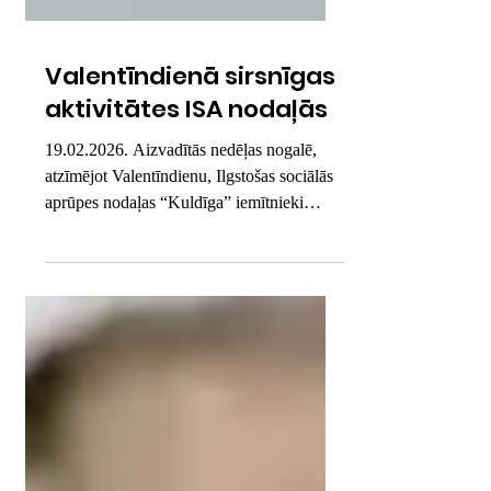
Valentīndienā sirsnīgas
aktivitātes ISA nodaļās
19.02.2026. Aizvadītās nedēļas nogalē,
atzīmējot Valentīndienu, Ilgstošas sociālās
aprūpes nodaļas “Kuldīga” iemītnieki
nodevās radošām nodarbēm – skanēja
dziesmas, tika krāsots un dekorētas telpas.
Un, kā zināms, mīlestība iet caur vēderu,
tāpēc svētkos Kuldīgas nodaļā cepa
cepumus, bet Skrundas un Valtaiķu nodaļās
– pankūkas. Šie mirkļi atgādināja, ka
mīlestība mājo vienkāršās lietās – kopā