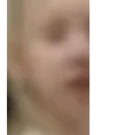
būšanā un rūpēs vienam par otru. Paldies
ISAN personālam, kas katru dienu ar
atbildī