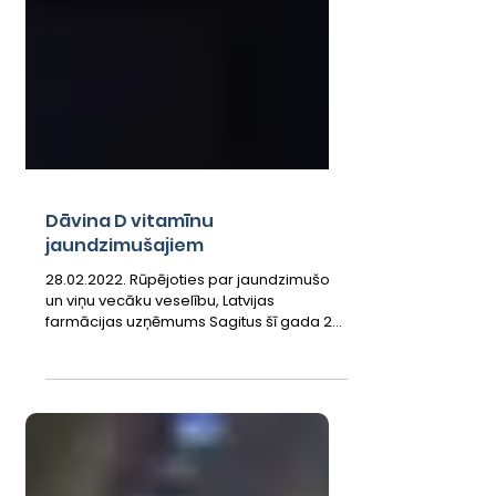
Dāvina D vitamīnu
jaundzimušajiem
28.02.2022. Rūpējoties par jaundzimušo
un viņu vecāku veselību, Latvijas
farmācijas uzņēmums Sagitus šī gada 28.
februārī Kuldīgas...