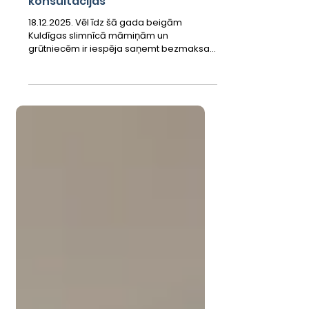
Bezmaksas zīdīšanas
konsultācijas
18.12.2025. Vēl īdz šā gada beigām
Kuldīgas slimnīcā māmiņām un
grūtniecēm ir iespēja saņemt bezmaksas
zīdīšanas konsultācijas. Konsultācijas ir
vērtīgs atbalsts, ja māmiņa sastopas ar
kādu no krūts barošanas izaicinājumiem:
🔹 zīdīšana ir sāpīga (traumēti krūts gali),
🔹 veidojas piena sastrēgums, 🔹
samazinās piena daudzums, 🔹 mazulis
atsakās no krūts, vai arī radušies
jautājumi, nepieciešams emocionāls
atbalsts un saruna par pēcdzemdību
posmu. Vecmāte Klinta Tāfelberga ko